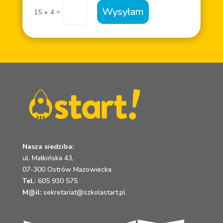
Wysyłam
=
15 + 4
Nasza siedziba:
ul. Małkińska 43,
07-300 Ostrów Mazowiecka
Tel.
:
605 930 575
M@il:
sekretariat@szkolastart.pl