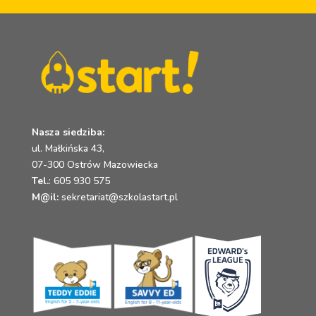
Nasza siedziba:
ul. Małkińska 43,
07-300 Ostrów Mazowiecka
Tel.
:
605 930 575
M@il:
sekretariat@szkolastart.pl